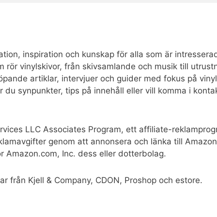
tion, inspiration och kunskap för alla som är intresserad
som rör vinylskivor, från skivsamlande och musik till utr
 löpande artiklar, intervjuer och guider med fokus på vinyl
ar du synpunkter, tips på innehåll eller vill komma i kon
rvices LLC Associates Program, ett affiliate-reklamprog
reklamavgifter genom att annonsera och länka till Ama
ör Amazon.com, Inc. dess eller dotterbolag.
ar från Kjell & Company, CDON, Proshop och estore.