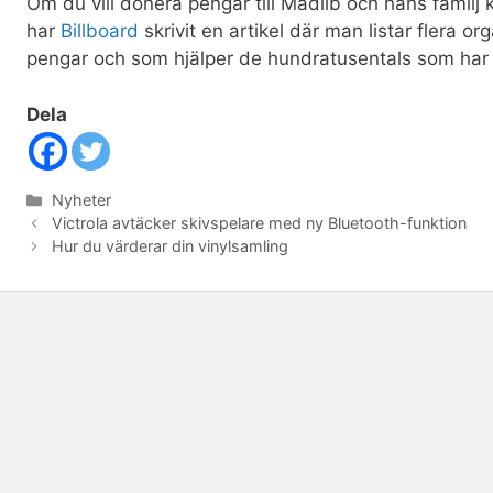
Om du vill donera pengar till Madlib och hans familj
har
Billboard
skrivit en artikel där man listar flera 
pengar och som hjälper de hundratusentals som har
Dela
Kategorier
Nyheter
Victrola avtäcker skivspelare med ny Bluetooth-funktion
Hur du värderar din vinylsamling