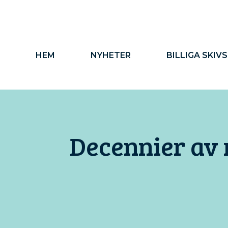
Hoppa
till
innehåll
HEM
NYHETER
BILLIGA SKIV
Decennier av 