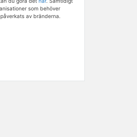
 kan du göra det
här
. Samtidigt
organisationer som behöver
 påverkats av bränderna.