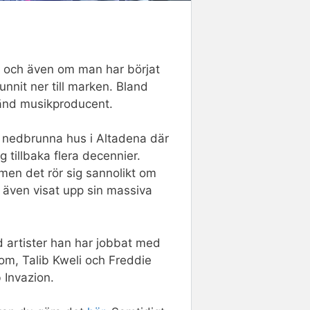
n och även om man har börjat
nnit ner till marken. Bland
känd musikproducent.
 nedbrunna hus i Altadena där
 tillbaka flera decennier.
men det rör sig sannolikt om
 även visat upp sin massiva
 artister han har jobbat med
m, Talib Kweli och Freddie
 Invazion.