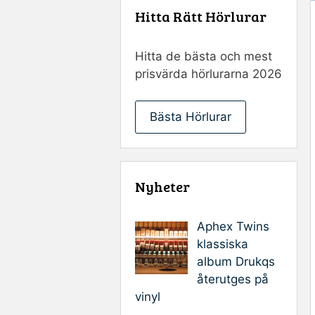
Hitta Rätt Hörlurar
Hitta de bästa och mest
prisvärda hörlurarna 2026
Bästa Hörlurar
Nyheter
Aphex Twins
klassiska
album Drukqs
återutges på
vinyl