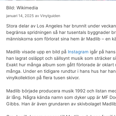
Bild: Wikimedia
januari 14, 2025
av
Vinylguiden
Stora delar av Los Angeles har brunnit under vecka
begränsa spridningen så har tusentals byggnader bru
människorna som förlorat sina hem är Madlib – en 
Madlib visade upp en bild på
Instagram
igår på hans
han lagrat osläppt och sällsynt musik som sträcker sig
Exakt hur många album som gått förlorade är oklart 
många. Under en tidigare rundtur i hans hus har han
vinylkollektion på flera tusen skivor.
Madlib började producera musik 1992 och listan med
är lång. Några kända namn som dyker upp är MF Doo
Gibbs. Han är även grundaren av skivbolaget Madlib