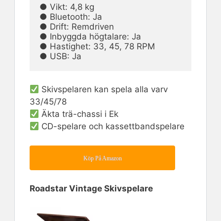
● Vikt: 4,8 kg                                                                                          
● Bluetooth: Ja

● Drift: Remdriven                                                                                  
● Inbyggda högtalare: Ja

● Hastighet: 33, 45, 78 RPM                                                                   
● USB: Ja
Skivspelaren kan spela alla varv
33/45/78
Äkta trä-chassi i Ek
CD-spelare och kassettbandspelare
Köp På Amazon
Roadstar Vintage Skivspelare