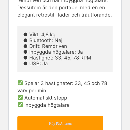
remdriven och har inbyggda högtalare.
Dessutom är den portabel med en en
elegant retrostil i läder och träutförande.
● Vikt: 4,8 kg                                                                                          
● Bluetooth: Nej

● Drift: Remdriven                                                                                  
● Inbyggda högtalare: Ja

● Hastighet: 33, 45, 78 RPM                                                                   
● USB: Ja
Spelar 3 hastigheter: 33, 45 och 78
varv per min
Automatiskt stopp
Inbyggda högtalare
Köp På Amazon