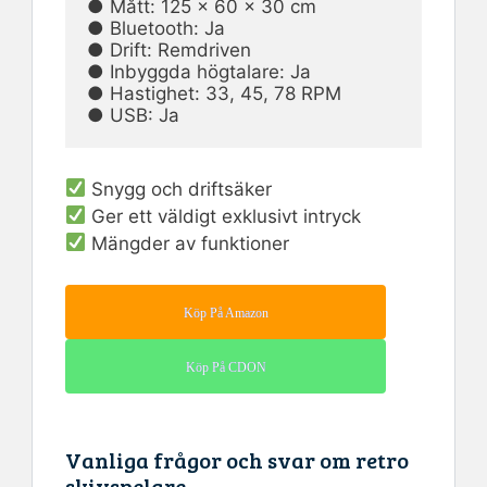
● Mått: 125 x 60 x 30 cm                                                                        
● Bluetooth: Ja

● Drift: Remdriven                                                                                  
● Inbyggda högtalare: Ja

● Hastighet: 33, 45, 78 RPM                                                                   
● USB: Ja
Snygg och driftsäker
Ger ett väldigt exklusivt intryck
Mängder av funktioner
Köp På Amazon
Köp På CDON
Vanliga frågor och svar om retro
skivspelare