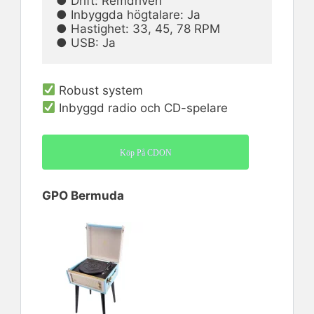
● Drift: Remdriven                                                                                  
● Inbyggda högtalare: Ja

● Hastighet: 33, 45, 78 RPM                                                                   
● USB: Ja
Robust system
Inbyggd radio och CD-spelare
Köp På CDON
GPO Bermuda