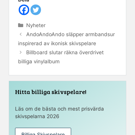
Kategorier
Nyheter
AndoAndoAndo släpper armbandsur
inspirerad av ikonisk skivspelare
Billboard slutar räkna överdrivet
billiga vinylalbum
Hitta billiga skivspelare!
Läs om de bästa och mest prisvärda
skivspelarna 2026
Billiga Skivspelare