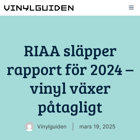
Hoppa
M
till
innehåll
RIAA släpper
rapport för 2024 –
vinyl växer
påtagligt
Vinylguiden
mars 19, 2025