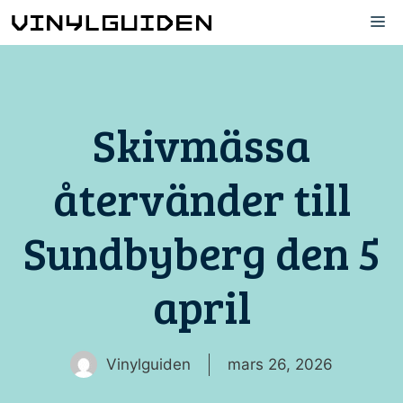
Hoppa
M
till
innehåll
Skivmässa
återvänder till
Sundbyberg den 5
april
Vinylguiden
mars 26, 2026