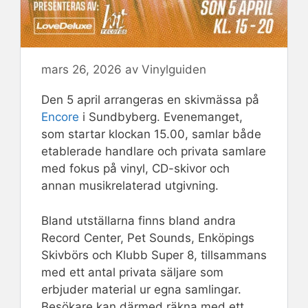
mars 26, 2026
av
Vinylguiden
Den 5 april arrangeras en skivmässa på
Encore
i Sundbyberg. Evenemanget,
som startar klockan 15.00, samlar både
etablerade handlare och privata samlare
med fokus på vinyl, CD-skivor och
annan musikrelaterad utgivning.
Bland utställarna finns bland andra
Record Center, Pet Sounds, Enköpings
Skivbörs och Klubb Super 8, tillsammans
med ett antal privata säljare som
erbjuder material ur egna samlingar.
Besökare kan därmed räkna med ett