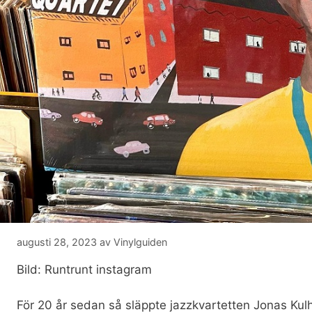
augusti 28, 2023
av
Vinylguiden
Bild: Runtrunt instagram
För 20 år sedan så släppte jazzkvartetten Jonas Kul