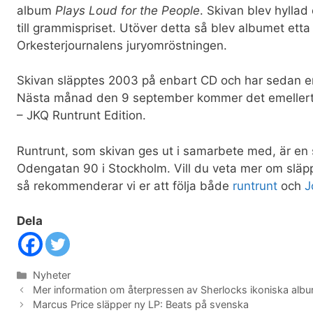
album
Plays Loud for the People
. Skivan blev hylla
till grammispriset. Utöver detta så blev albumet etta 
Orkesterjournalens juryomröstningen.
Skivan släpptes 2003 på enbart CD och har sedan en t
Nästa månad den 9 september kommer det emellerti
– JKQ Runtrunt Edition.
Runtrunt, som skivan ges ut i samarbete med, är en 
Odengatan 90 i Stockholm. Vill du veta mer om släp
så rekommenderar vi er att följa både
runtrunt
och
J
Dela
Kategorier
Nyheter
Mer information om återpressen av Sherlocks ikoniska albu
Marcus Price släpper ny LP: Beats på svenska