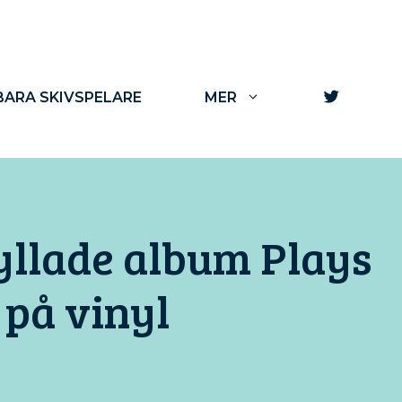
TWITTE
ARA SKIVSPELARE
MER
yllade album Plays
 på vinyl