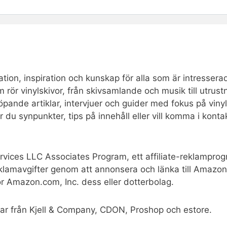
tion, inspiration och kunskap för alla som är intresserad
som rör vinylskivor, från skivsamlande och musik till utr
 löpande artiklar, intervjuer och guider med fokus på vinyl
ar du synpunkter, tips på innehåll eller vill komma i kon
rvices LLC Associates Program, ett affiliate-reklamprog
reklamavgifter genom att annonsera och länka till Ama
ör Amazon.com, Inc. dess eller dotterbolag.
ar från Kjell & Company, CDON, Proshop och estore.