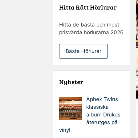
Hitta Rätt Hörlurar
Hitta de bästa och mest
prisvärda hörlurarna 2026
Bästa Hörlurar
Nyheter
Aphex Twins
klassiska
album Drukqs
återutges på
vinyl