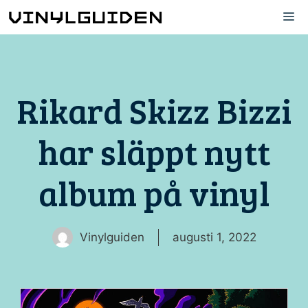
Hoppa
M
till
innehåll
Rikard Skizz Bizzi
har släppt nytt
album på vinyl
Vinylguiden
augusti 1, 2022