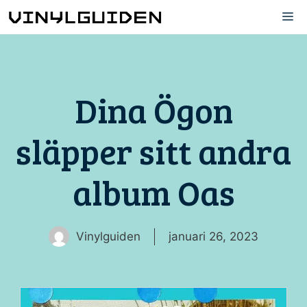
Hoppa
M
till
innehåll
Dina Ögon
släpper sitt andra
album Oas
Vinylguiden
januari 26, 2023