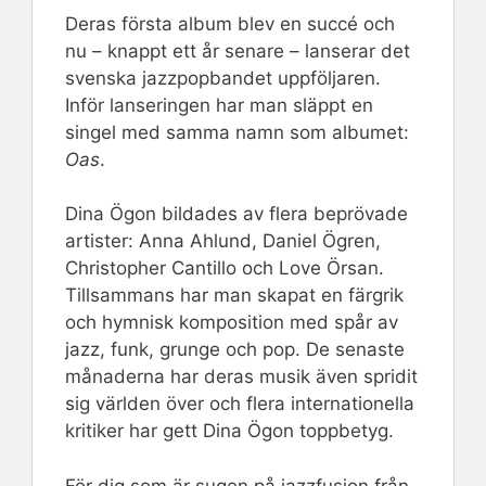
Deras första album blev en succé och
nu – knappt ett år senare – lanserar det
svenska jazzpopbandet uppföljaren.
Inför lanseringen har man släppt en
singel med samma namn som albumet:
Oas
.
Dina Ögon bildades av flera beprövade
artister: Anna Ahlund, Daniel Ögren,
Christopher Cantillo och Love Örsan.
Tillsammans har man skapat en färgrik
och hymnisk komposition med spår av
jazz, funk, grunge och pop. De senaste
månaderna har deras musik även spridit
sig världen över och flera internationella
kritiker har gett Dina Ögon toppbetyg.
För dig som är sugen på jazzfusion från