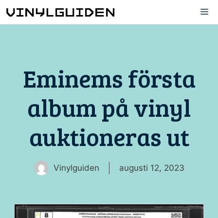
Hoppa
M
till
innehåll
Eminems första
album på vinyl
auktioneras ut
Vinylguiden
augusti 12, 2023