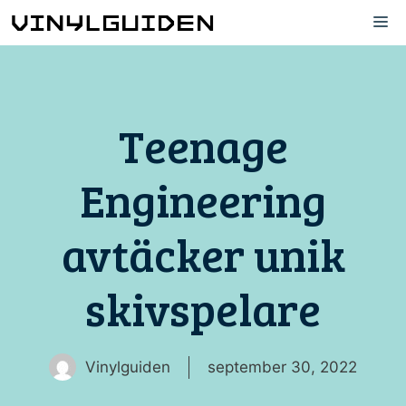
Hoppa
M
till
innehåll
Teenage
Engineering
avtäcker unik
skivspelare
Vinylguiden
september 30, 2022