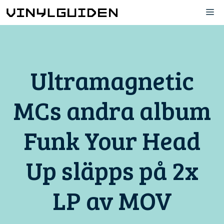
Hoppa
M
till
innehåll
Ultramagnetic
MCs andra album
Funk Your Head
Up släpps på 2x
LP av MOV